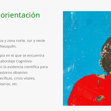
 orientación
 y zona norte, sur y oeste
y Neuquén,
pia en el que se encuentra
 abordaje Cognitivo-
 la evidencia científica para
rastorno obsesivo
íficas, crisis vitales,
tarios, etc.