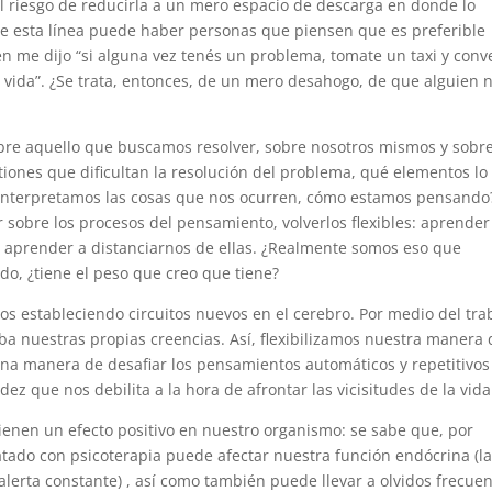
l riesgo de reducirla a un mero espacio de descarga en donde lo
 de esta línea puede haber personas que piensen que es preferible
n me dijo “si alguna vez tenés un problema, tomate un taxi y conv
a vida”. ¿Se trata, entonces, de un mero desahogo, de que alguien 
bre aquello que buscamos resolver, sobre nosotros mismos y sobre
tiones que dificultan la resolución del problema, qué elementos lo
nterpretamos las cosas que nos ocurren, cómo estamos pensando
jar sobre los procesos del pensamiento, volverlos flexibles: aprender
s aprender a distanciarnos de ellas. ¿Realmente somos eso que
o, ¿tiene el peso que creo que tiene?
 estableciendo circuitos nuevos en el cerebro. Por medio del tra
a nuestras propias creencias. Así, flexibilizamos nuestra manera 
na manera de desafiar los pensamientos automáticos y repetitivos
ez que nos debilita a la hora de afrontar las vicisitudes de la vida
tienen un efecto positivo en nuestro organismo: se sabe que, por
tado con psicoterapia puede afectar nuestra función endócrina (l
lerta constante) , así como también puede llevar a olvidos frecue