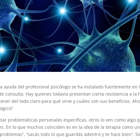
 la ayuda del profesional psicólogo se ha instalado fuertemente en 
e consulta. Hay quienes todavía presentan cierta resistencia a la 
 tener del todo claro para qué sirve y cuáles son sus beneficios. Ah
lógico?
tar problemáticas personales específicas, otros lo ven como algo 
es. En lo que muchos coinciden es en la idea de la terapia como u
problemas”, “sacás todo lo que guardás adentro y te hace bien”. Si