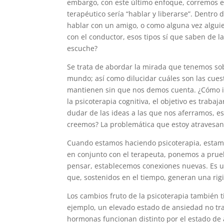
embargo, con este último enfoque, corremos e
terapéutico sería “hablar y liberarse”. Dentro
hablar con un amigo, o como alguna vez alguie
con el conductor, esos tipos sí que saben de l
escuche?
Se trata de abordar la mirada que tenemos so
mundo; así como dilucidar cuáles son las cues
mantienen sin que nos demos cuenta. ¿Cómo i
la psicoterapia cognitiva, el objetivo es traba
dudar de las ideas a las que nos aferramos, e
creemos? La problemática que estoy atravesand
Cuando estamos haciendo psicoterapia, estamos
en conjunto con el terapeuta, ponemos a prueb
pensar, establecemos conexiones nuevas. Es u
que, sostenidos en el tiempo, generan una rigid
Los cambios fruto de la psicoterapia también 
ejemplo, un elevado estado de ansiedad no tra
hormonas funcionan distinto por el estado de a