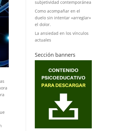
subjetividad contemporánea
Como acompañar en el
duelo sin intentar «arreglar»
el dolor.
La ansiedad en los vínculos
actuales
Sección banners
las
hora
ora
que
n
n