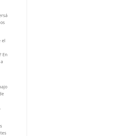
ersá
nos
 el
? En
 a
bajo
de
.
as
ntes