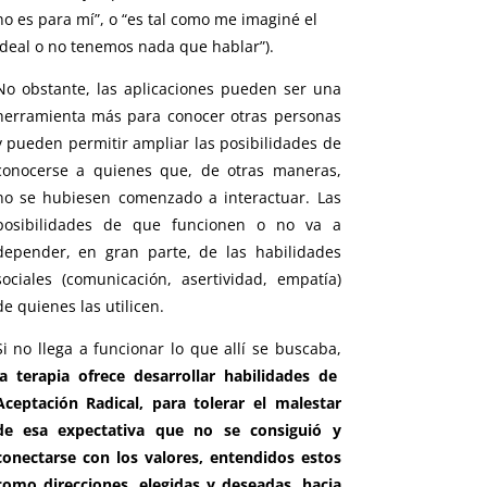
no es para mí”, o “es tal como me imaginé el
ideal o no tenemos nada que hablar”).
No obstante, las aplicaciones pueden ser una
herramienta más para conocer otras personas
y pueden permitir ampliar las posibilidades de
conocerse a quienes que, de otras maneras,
no se hubiesen comenzado a interactuar. Las
posibilidades de que funcionen o no va a
depender, en gran parte, de las habilidades
sociales (comunicación, asertividad, empatía)
de quienes las utilicen.
Si no llega a funcionar lo que allí se buscaba,
la terapia ofrece desarrollar habilidades de
Aceptación Radical, para tolerar el malestar
de esa expectativa que no se consiguió y
conectarse con los valores, entendidos estos
como direcciones, elegidas y deseadas, hacia