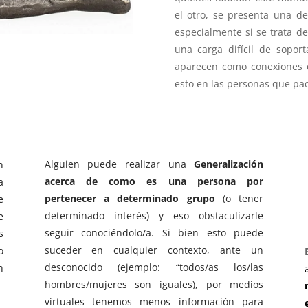
el otro, se presenta una de
especialmente si se trata d
una carga difícil de soport
aparecen como conexiones d
esto en las personas que pa
Alguien puede realizar una
Generalización
n
acerca de como es una persona por
a
pertenecer a determinado grupo
(o tener
e
determinado interés) y eso obstaculizarle
e
seguir conociéndolo/a. Si bien esto puede
s
suceder en cualquier contexto, ante un
o
desconocido (ejemplo: “todos/as los/las
n
hombres/mujeres son iguales), por medios
virtuales tenemos menos información para