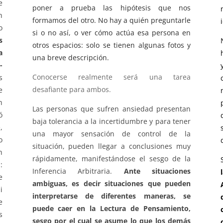
e
poner a prueba las hipótesis que nos
n
formamos del otro. No hay a quién preguntarle
o
si o no así, o ver cómo actúa esa persona en
s
otros espacios: solo se tienen algunas fotos y
a
una breve descripción.
-
Conocerse realmente será una tarea
s
desafiante para ambos.
e
n
Las personas que sufren ansiedad presentan
ó
baja tolerancia a la incertidumbre y para tener
,
una mayor sensación de control de la
o
situación, pueden llegar a conclusiones muy
n
rápidamente, manifestándose el sesgo de la
:
Inferencia Arbitraria.
Ante situaciones
e
ambiguas, es decir situaciones que pueden
i
interpretarse de diferentes maneras, se
e
puede caer en la Lectura de Pensamiento,
s
sesgo por el cual se asume lo que los demás