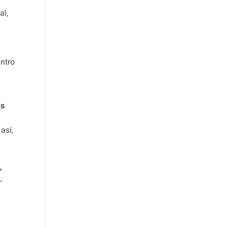
al,
entro
n
us
así,
,
.