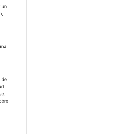
r un
n,
 una
, de
ud
so.
obre