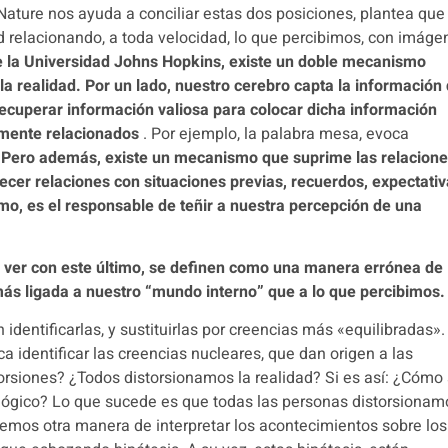
 Nature nos ayuda a conciliar estas dos posiciones, plantea que
ad relacionando, a toda velocidad, lo que percibimos, con imág
e la Universidad Johns Hopkins, existe un doble mecanismo
la realidad.
Por un lado, nuestro cerebro capta la información 
 recuperar información valiosa para colocar dicha información
amente relacionados
.
Por ejemplo, la palabra mesa, evoca
.
Pero además, existe un mecanismo que suprime las relacion
ecer relaciones con situaciones previas, recuerdos, expectati
timo, es el responsable de teñir a nuestra percepción de una
e ver con este último, se definen como una manera errónea de
más ligada a nuestro “mundo interno” que a lo que percibimos.
 identificarlas, y sustituirlas por creencias más «equilibradas»
a identificar las creencias nucleares, que dan origen a las
torsiones?
¿Todos distorsionamos la realidad?
Si es así: ¿Cómo
ológico?
Lo que sucede es que todas las personas distorsionam
nemos otra manera de interpretar los acontecimientos sobre los