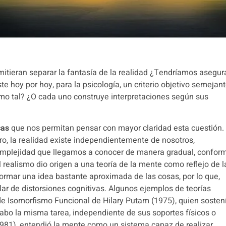
ermitieran separar la fantasía de la realidad ¿Tendríamos asegu
ste hoy por hoy, para la psicología, un criterio objetivo semejan
omo tal?
¿O cada uno construye interpretaciones según sus
cas
que nos permitan pensar con mayor claridad esta cuestión
ro, la realidad existe independientemente de nosotros,
complejidad que llegamos a conocer de manera gradual, confor
l realismo dio origen a una teoría de la mente como reflejo de l
ormar una idea bastante aproximada de las cosas, por lo que,
lar de distorsiones cognitivas.
Algunos ejemplos de teorías
de Isomorfismo Funcional de Hilary Putam (1975), quien sosten
abo la misma tarea, independiente de sus soportes físicos o
1981), entendió la mente como un sistema capaz de realizar