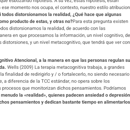
que esbozando hipótesis.
A su vez, estas hipótesis, están
 ese momento nos ocupa, el contexto, nuestro estilo atribucion
i todos distorsionamos la realidad, ¿Qué hace que algunas
mo producto de estas, y otras no?
Para esta pregunta existen
todos distorsionamos la realidad, de acuerdo con las
manera en que procesamos la información, un nivel cognitivo, d
 distorsiones, y un nivel metacognitivo, que tendrá que ver co
nitivo Atencional, a la manera en que las personas regulan s
ada.
Wells (2009)
La terapia metacognitiva trabaja, a grandes
 finalidad de redirigirlo y / o fortalecerlo, no siendo necesario 
e, a diferencia de la TCC estándar, no opera sobre los
os procesos que monitorizan dichos pensamientos.
Podríamos
a menudo la «realidad», quienes padecen ansiedad o depresión
ichos pensamientos y dedican bastante tiempo en alimentarlos