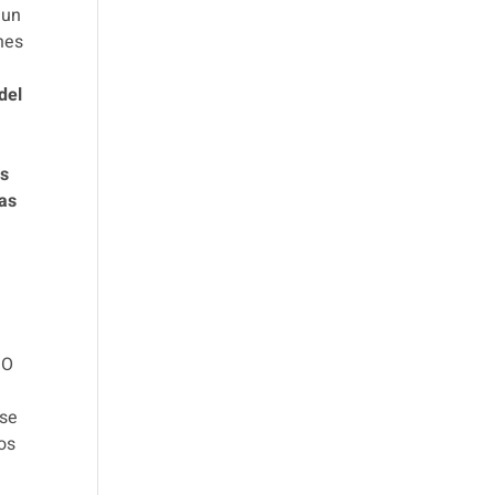
 un
enes
del
es
vas
.
O
 se
os