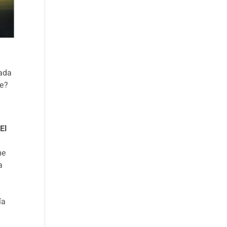
rada
te?
.
El
me
a
ía