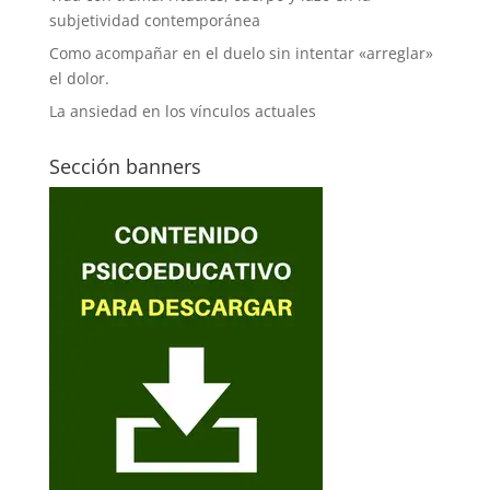
subjetividad contemporánea
Como acompañar en el duelo sin intentar «arreglar»
el dolor.
La ansiedad en los vínculos actuales
Sección banners