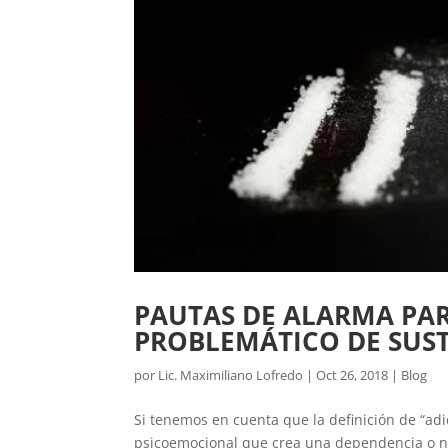
PAUTAS DE ALARMA PA
PROBLEMÁTICO DE SUST
por
Lic. Maximiliano Lofredo
|
Oct 26, 2018
|
Blog
Si tenemos en cuenta que la definición de “adi
psicoemocional que crea una dependencia o ne