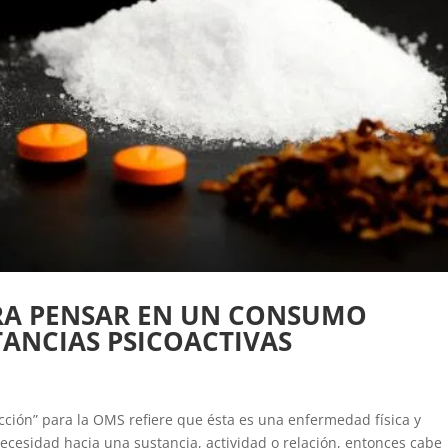
RA PENSAR EN UN CONSUMO
ANCIAS PSICOACTIVAS
cción” para la OMS refiere que ésta es una enfermedad física y
cesidad hacia una sustancia, actividad o relación, entonces cabe