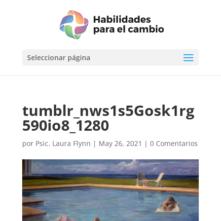
Seleccionar página
tumblr_nws1s5Gosk1rg
590io8_1280
por
Psic. Laura Flynn
|
May 26, 2021
|
0 Comentarios