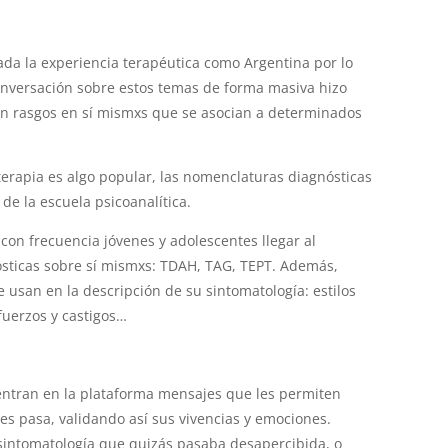
ada la experiencia terapéutica como Argentina por lo
onversación sobre estos temas de forma masiva hizo
n rasgos en sí mismxs que se asocian a determinados
terapia es algo popular, las nomenclaturas diagnósticas
 de la escuela psicoanalítica.
 con frecuencia jóvenes y adolescentes llegar al
ósticas sobre sí mismxs: TDAH, TAG, TEPT. Además,
 usan en la descripción de su sintomatología: estilos
fuerzos y castigos…
entran en la plataforma mensajes que les permiten
es pasa, validando así sus vivencias y emociones.
intomatología que quizás pasaba desapercibida, o