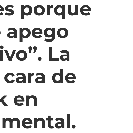
es porque
 apego
ivo”. La
 cara de
k en
 mental.