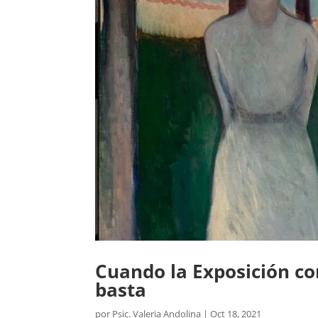
Cuando la Exposición co
basta
por
Psic. Valeria Andolina
|
Oct 18, 2021