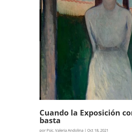
Cuando la Exposición co
basta
por
Psic. Valeria Andolina
|
Oct 18, 2021