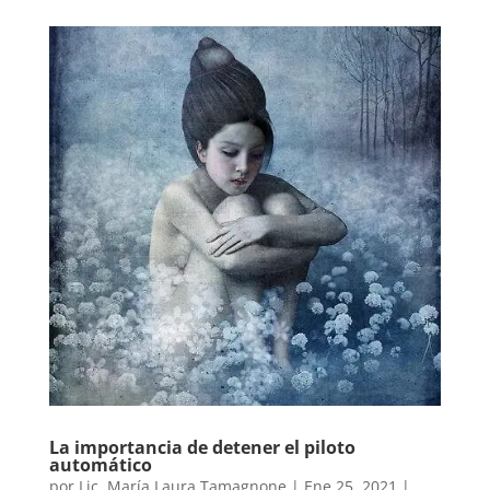
La importancia de detener el piloto
automático
por
Lic. María Laura Tamagnone
|
Ene 25, 2021
|