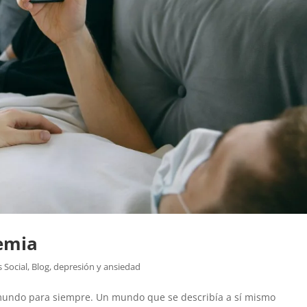
demia
s Social
,
Blog
,
depresión y ansiedad
mundo para siempre. Un mundo que se describía a sí mismo