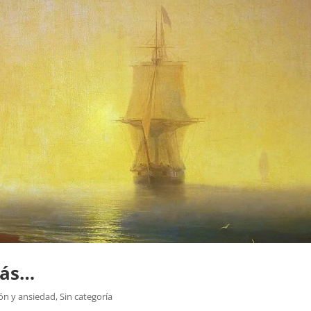
más…
ón y ansiedad
,
Sin categoría