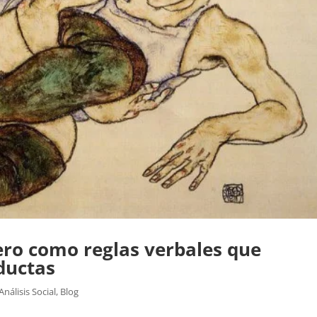
ero como reglas verbales que
ductas
Análisis Social
,
Blog