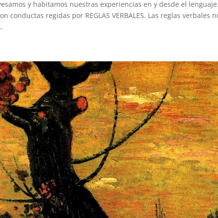
vesamos y habitamos nuestras experiencias en y desde el lenguaje
on conductas regidas por REGLAS VERBALES. Las reglas verbales n
..