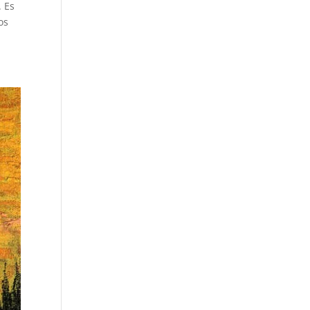
. Es
os