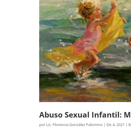
Abuso Sexual Infantil: M
por
Lic. Florencia González Palomino
|
Dic 4, 2021
|
B