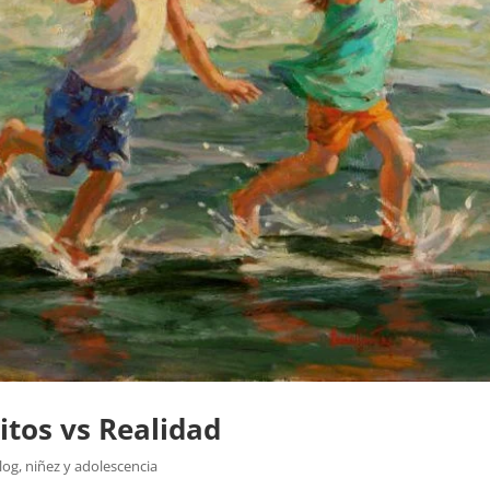
itos vs Realidad
log
,
niñez y adolescencia