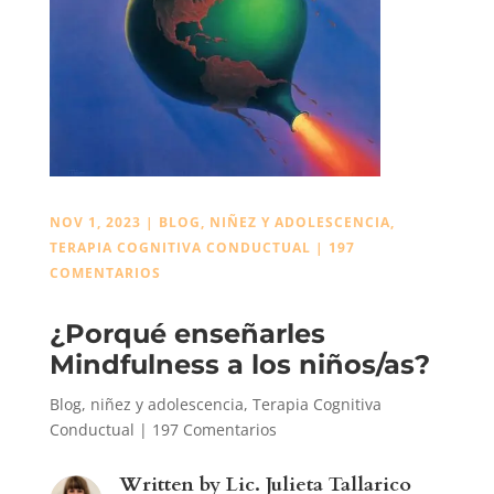
NOV 1, 2023
|
BLOG
,
NIÑEZ Y ADOLESCENCIA
,
TERAPIA COGNITIVA CONDUCTUAL
|
197
COMENTARIOS
¿Porqué enseñarles
Mindfulness a los niños/as?
Blog
,
niñez y adolescencia
,
Terapia Cognitiva
Conductual
|
197 Comentarios
Written by
Lic. Julieta Tallarico