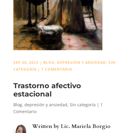
SEP 26, 2023
|
BLOG
,
DEPRESIÓN Y ANSIEDAD
,
SIN
CATEGORÍA
|
1 COMENTARIO
Trastorno afectivo
estacional
Blog
,
depresión y ansiedad
,
Sin categoría
|
1
Comentario
Written by
Lic. Mariela Borgio