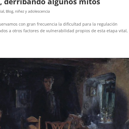
s, derribando algunos mitos
ial
,
Blog
,
niñez y adolescencia
bservamos con gran frecuencia la dificultad para la regulación
s a otros factores de vulnerabilidad propios de esta etapa vital,