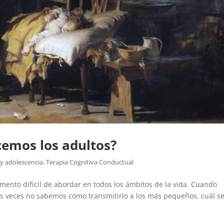
cemos los adultos?
 y adolescencia
,
Terapia Cognitiva Conductual
ento difícil de abordar en todos los ámbitos de la vida. Cuando
s veces no sabemos cómo transmitirlo a los más pequeños, cuál s