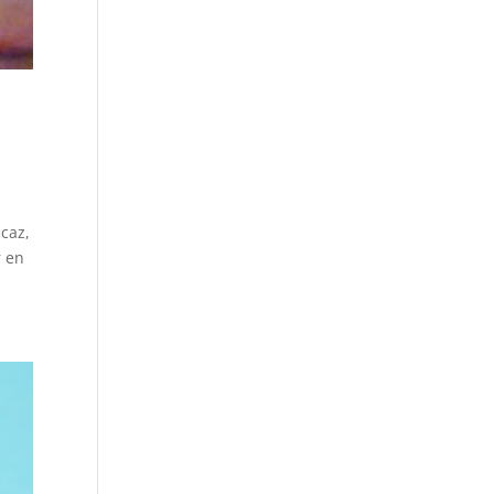
caz,
r en