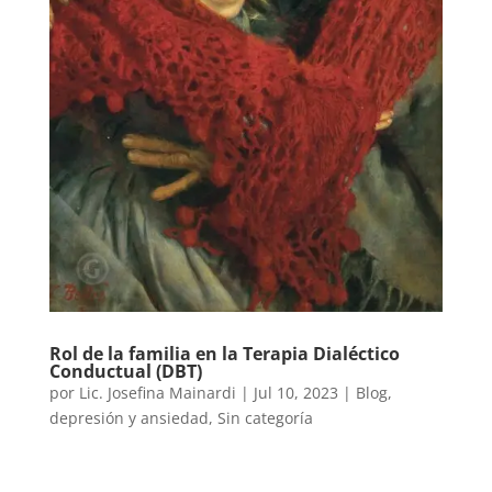
Rol de la familia en la Terapia Dialéctico
Conductual (DBT)
por
Lic. Josefina Mainardi
|
Jul 10, 2023
|
Blog
,
depresión y ansiedad
,
Sin categoría