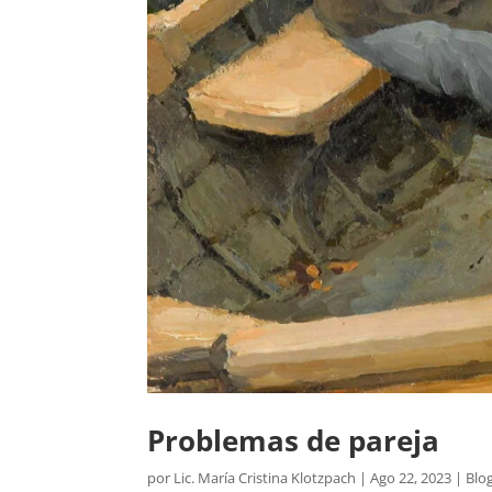
Problemas de pareja
por
Lic. María Cristina Klotzpach
|
Ago 22, 2023
|
Blo