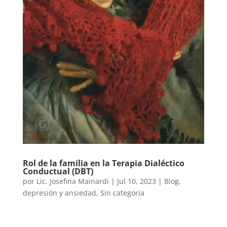
Rol de la familia en la Terapia Dialéctico
Conductual (DBT)
por
Lic. Josefina Mainardi
|
Jul 10, 2023
|
Blog
,
depresión y ansiedad
,
Sin categoría