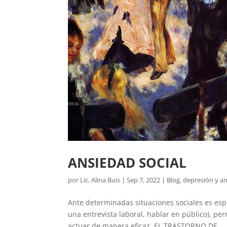
ANSIEDAD SOCIAL
por
Lic. Alina Buis
|
Sep 7, 2022
|
Blog
,
depresión y a
Ante determinadas situaciones sociales es es
una entrevista laboral, hablar en público), p
actuar de manera eficaz. EL TRASTORNO DE...