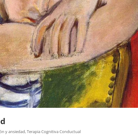
ad
ón y ansiedad
,
Terapia Cognitiva Conductual