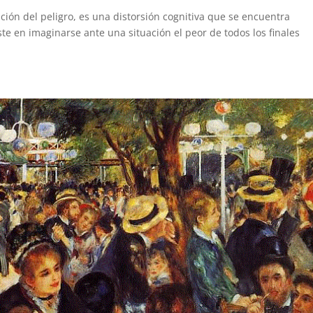
ión del peligro, es una distorsión cognitiva que se encuentra
e en imaginarse ante una situación el peor de todos los finales