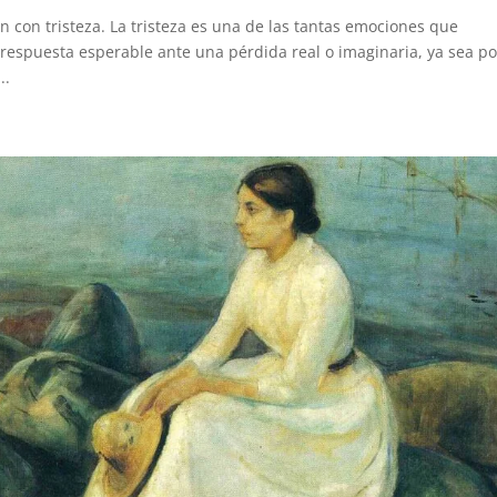
con tristeza. La tristeza es una de las tantas emociones que
 respuesta esperable ante una pérdida real o imaginaria, ya sea po
..