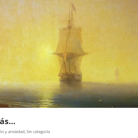
más…
ón y ansiedad
,
Sin categoría