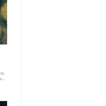
ió,
ro …