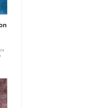
con
tra
n